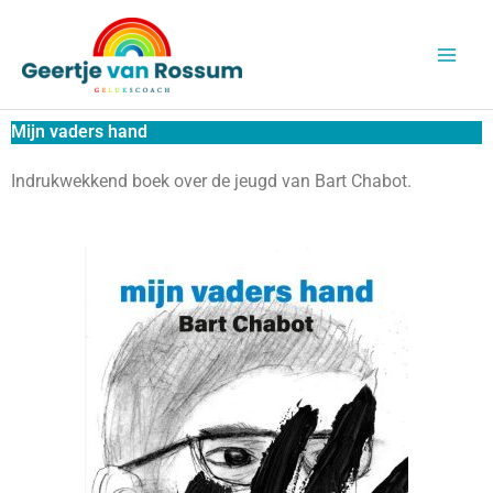
Ga
naar
de
inhoud
Mijn vaders hand
Indrukwekkend boek over de jeugd van Bart Chabot.