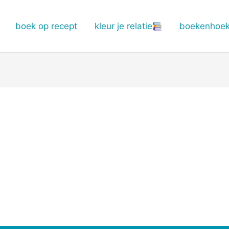
boek op recept
kleur je relatie
boekenhoe