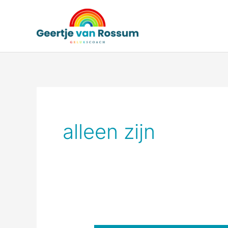
Ga
naar
de
inhoud
alleen zijn