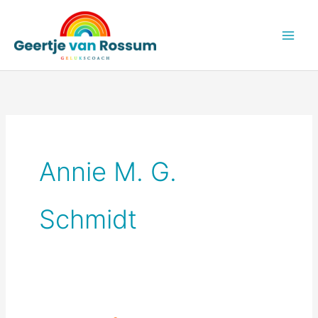
Ga
naar
de
inhoud
Annie M. G.
Schmidt
Helende