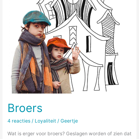
Broers
4 reacties
/
Loyaliteit
/
Geertje
Wat is erger voor broers? Geslagen worden of zien dat