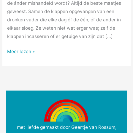
de ánder mishandeld wordt? Altijd de beste maatjes
geweest. Samen de klappen opgevangen van een
dronken vader die elke dag óf de één, óf de ander in
elkaar sloeg. Ze weten niet wat erger was; zelf de
klappen incasseren of er getuige van zijn dat […]
Meer lezen »
met liefde gemaakt door Geertje van Rossum,