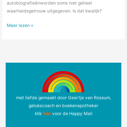
autobiografieënworden soms niet geheel
waarheidsgetrouw uitgegeven. Is dat kwalijk?
Meer lezen »
met liefde gemaakt door Geertje van Rossum,
gelukscoach en boekenapotheker
klik
hie
r
voor de Happy Mail