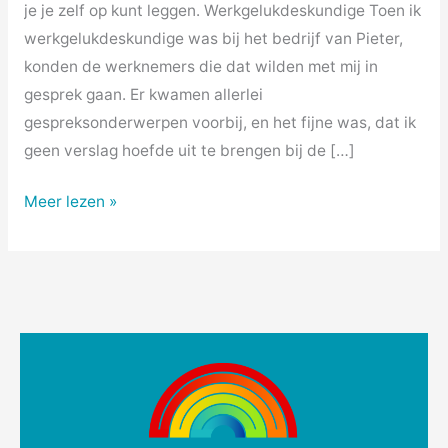
je je zelf op kunt leggen. Werkgelukdeskundige Toen ik
werkgelukdeskundige was bij het bedrijf van Pieter,
konden de werknemers die dat wilden met mij in
gesprek gaan. Er kwamen allerlei
gespreksonderwerpen voorbij, en het fijne was, dat ik
geen verslag hoefde uit te brengen bij de […]
Meer lezen »