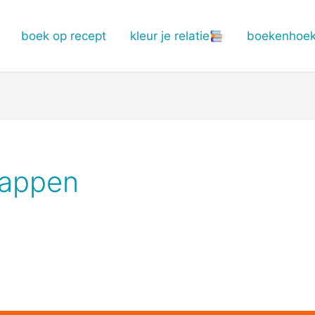
boek op recept
kleur je relatie
boekenhoe
happen