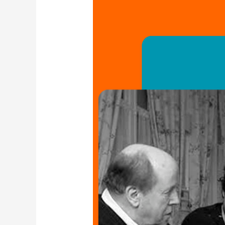
Heerma
van
Voss