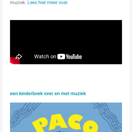
muziek.
Lees hier meer over.
een kinderboek over en met muziek