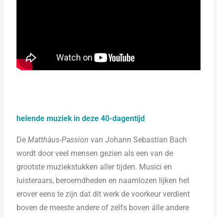
helende muziek in deze 40-dagentijd
De
Matthäus-Passion
van Johann Sebastian Bach
wordt door veel mensen gezien als een van de
grootste muziekstukken aller tijden. Musici en
luisteraars, beroemdheden en naamlozen lijken het
erover eens te zijn dat dit werk de voorkeur verdient
boven de meeste andere of zelfs boven álle andere