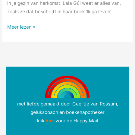
in je gezin van herkomst. Lala Gúl weet er alles van,
zoals ze dat beschrijft in haar boek ‘Ik ga leven’.
Meer lezen »
met liefde gemaakt door Geertje van Rossum,
gelukscoach en boekenapotheker
klik
hie
r
voor de Happy Mail