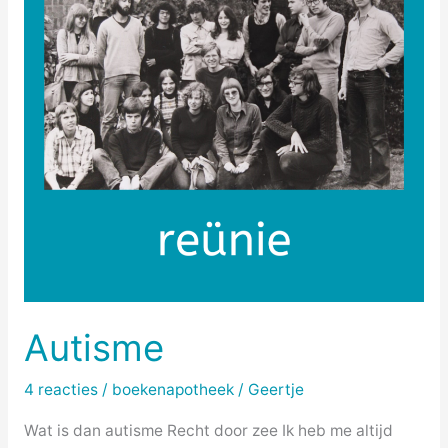
Autisme
4 reacties
/
boekenapotheek
/
Geertje
Wat is dan autisme Recht door zee Ik heb me altijd