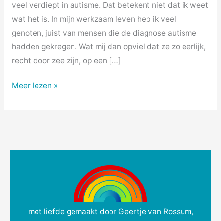
veel verdiept in autisme. Dat betekent niet dat ik weet
wat het is. In mijn werkzaam leven heb ik veel
genoten, juist van mensen die de diagnose autisme
hadden gekregen. Wat mij dan opviel dat ze zo eerlijk,
recht door zee zijn, op een […]
Meer lezen »
met liefde gemaakt door Geertje van Rossum,