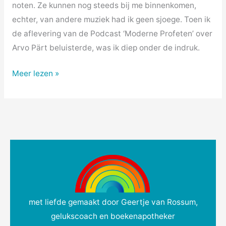
noten. Ze kunnen nog steeds bij me binnenkomen,
echter, van andere muziek had ik geen sjoege. Toen ik
de aflevering van de Podcast ‘Moderne Profeten’ over
Arvo Pärt beluisterde, was ik diep onder de indruk.
Meer lezen »
met liefde gemaakt door Geertje van Rossum,
gelukscoach en boekenapotheker