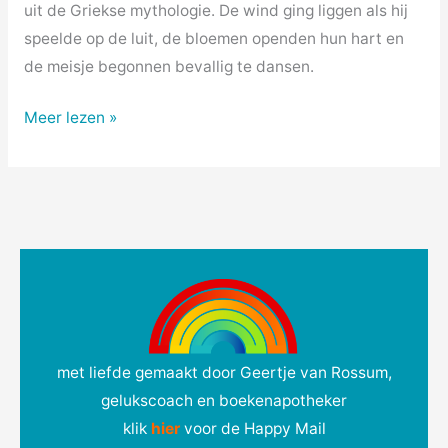
uit de Griekse mythologie. De wind ging liggen als hij
speelde op de luit, de bloemen openden hun hart en
de meisje begonnen bevallig te dansen.
Meer lezen »
met liefde gemaakt door Geertje van Rossum,
gelukscoach en boekenapotheker
klik
hie
r
voor de Happy Mail